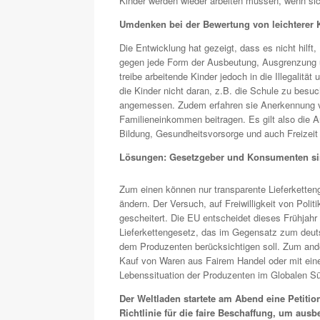
Kinder werden wieder arbeiten müssen, wenn sic
Umdenken bei der Bewertung von leichterer K
Die Entwicklung hat gezeigt, dass es nicht hilft,
gegen jede Form der Ausbeutung, Ausgrenzung u
treibe arbeitende Kinder jedoch in die Illegalität
die Kinder nicht daran, z.B. die Schule zu besu
angemessen. Zudem erfahren sie Anerkennung vo
Familieneinkommen beitragen. Es gilt also die A
Bildung, Gesundheitsvorsorge und auch Freizeit
Lösungen: Gesetzgeber und Konsumenten si
Zum einen können nur transparente Lieferkettenge
ändern. Der Versuch, auf Freiwilligkeit von Politi
gescheitert. Die EU entscheidet dieses Frühjahr
Lieferkettengesetz, das im Gegensatz zum deut
dem Produzenten berücksichtigen soll. Zum and
Kauf von Waren aus Fairem Handel oder mit eine
Lebenssituation der Produzenten im Globalen Sü
Der Weltladen startete am Abend eine Petiti
Richtlinie für die faire Beschaffung, um ausb