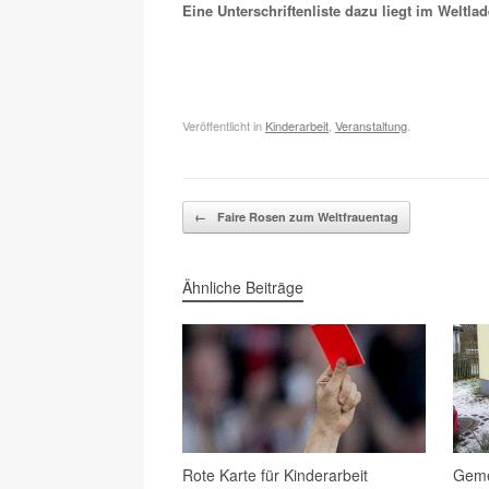
Eine Unterschriftenliste dazu liegt im Weltla
Veröffentlicht in
Kinderarbeit
,
Veranstaltung
.
Beitragsnavigation
←
Faire Rosen zum Weltfrauentag
Ähnliche Beiträge
Rote Karte für Kinderarbeit
Geme