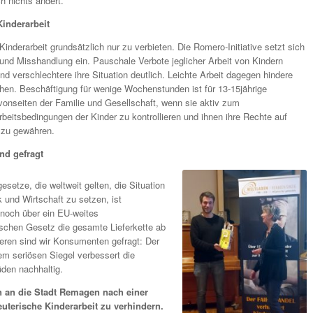
h nichts ändert.
inderarbeit
 Kinderarbeit grundsätzlich nur zu verbieten. Die Romero-Initiative setzt sich
nd Misshandlung ein. Pauschale Verbote jeglicher Arbeit von Kindern
 und verschlechtere ihre Situation deutlich. Leichte Arbeit dagegen hindere
chen. Beschäftigung für wenige Wochenstunden ist für 13-15jährige
nseiten der Familie und Gesellschaft, wenn sie aktiv zum
rbeitsbedingungen der Kinder zu kontrollieren und ihnen ihre Rechte auf
 zu gewähren.
nd gefragt
setze, die weltweit gelten, die Situation
k und Wirtschaft zu setzen, ist
 noch über ein EU-weites
schen Gesetz die gesamte Lieferkette ab
eren sind wir Konsumenten gefragt: Der
m seriösen Siegel verbessert die
den nachhaltig.
on an die Stadt Remagen nach einer
euterische Kinderarbeit zu verhindern.