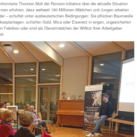
ormierte Thorsten Moll der Romero-Initiative über die aktuelle Situation
innen erfuhren, dass weltweit 160 Millionen Mädchen und Jungen arbeiten
nder – schuftet unter ausbeuterischen Bedingungen: Sie pflücken Baumwolle
akaoplantagen, schürfen Gold, Mica oder Eisenerz in engen, ungesicherten
 Fabriken oder sind als Dienstmädchen der Willkür ihrer Arbeitgeber
it.