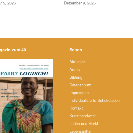
r 5, 2026
Dezember 9, 2025
gazin zum 40.
Seiten
Aktuelles
Archiv
Bildung
Datenschutz
Impressum
Individualisierte Schokoladen
Kontakt
Kunsthandwerk
Laden und Markt
Lebensmittel