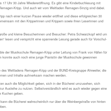
bis 17 Uhr 30 Jahre Wiedereröffnung. Es gibt eine Kinderbuchlesung mit
Remagen-Kripp. Und auch wir vom Weltladen Remagen-Sinzig sind dabei.
pp nach einer kurzen Pause wieder eröffnet und diese erfolgreichen 30
meinsam mit den Kripperinnen und Krippern sowie ihren Leserinnen und
 große und kleine Besucherinnen und Besucher: Petra Schwarzkopf wird um
en“ lesen und verspricht eine spannende Lesung gerade auch für Vorschul-
le der Musikschule Remagen-Kripp unter Leitung von Frank von Häfen für
 konnte auch noch eine junge Pianistin der Musikschule gewonnen
 des Weltladens Remagen-Kripp und der BUND-Kreisgruppe Ahrweiler, die
hemen und Inhalte aufmerksam machen werden.
ten auch die Möglichkeit geben, sich in der Bücherei umzusehen, sich
ur Ausleihe zu nutzen. Selbstverständlich wird es auch wieder gegen eine
ie Kuchen geben.
e kann die Bücherei wahrscheinlich nur über die Weinbergstraße von hinten
eben.