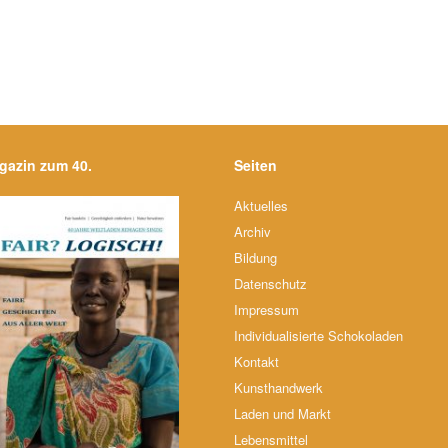
gazin zum 40.
Seiten
Aktuelles
Archiv
Bildung
Datenschutz
Impressum
Individualisierte Schokoladen
Kontakt
Kunsthandwerk
Laden und Markt
Lebensmittel