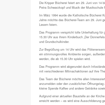
Die Kripper Bücherei feiert am 29. Juni von 14 
Petra Schwarzkopf und Musik der Musikschule 
Im März 1994 wurde die Katholische Bücherei Kri
Jahre möchte das Bücherei-Team am 29. Juni ge
Lesern feiern.
Das Programm verspricht tolle Unterhaltung für
15.30 Uhr aus ihrem Kinderbuch „Der Donnerfels
und Grundschulkinder.
Zur Begrüßung um 14 Uhr wird das Flötenensemb
ein stimmungsvolles Ambiente sorgen, außerdem
werden, die ab 15.30 Uhr spielen wird.
Das Programm wird abgerundet durch Infostände
mit verschiedenen Mitmachaktionen auf ihre T
Das Team der Bücherei möchte allen Interessier
anzumelden oder den zusätzlichen Öffnungstag z
kleine Spende Kaffee und andere Getränke sow
Aufgrund einer aktuellen Baustelle an der Kirch
erreicht werden – es wird eine Ausschilderung g