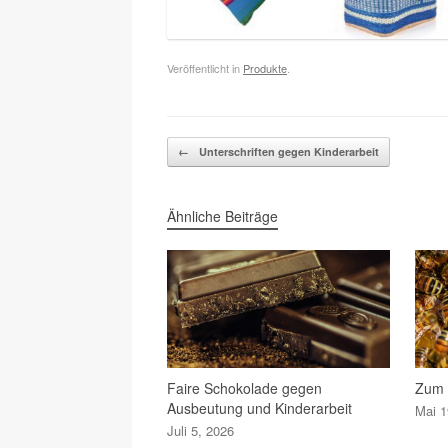
Veröffentlicht in
Produkte
.
Beitragsnavigation
←
Unterschriften gegen Kinderarbeit
Ähnliche Beiträge
Faire Schokolade gegen
Zum 
Ausbeutung und Kinderarbeit
Mai 1
Juli 5, 2026