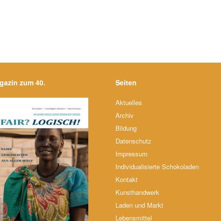
gazin zum 40.
Seiten
Aktuelles
Archiv
Bildung
Datenschutz
Impressum
Individualisierte Schokoladen
Kontakt
Kunsthandwerk
Laden und Markt
Lebensmittel