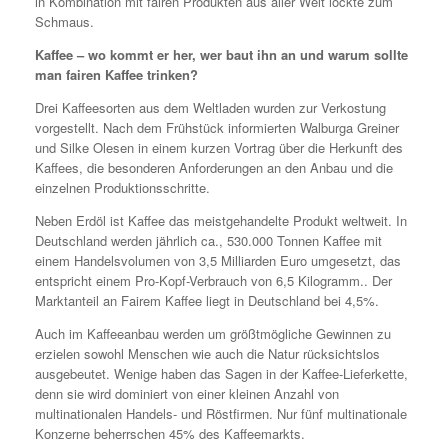
in Kombination mit fairen Produkten aus aller Welt lockte zum
Schmaus.
Kaffee – wo kommt er her, wer baut ihn an und warum sollte
man fairen Kaffee trinken?
Drei Kaffeesorten aus dem Weltladen wurden zur Verkostung
vorgestellt. Nach dem Frühstück informierten Walburga Greiner
und Silke Olesen in einem kurzen Vortrag über die Herkunft des
Kaffees, die besonderen Anforderungen an den Anbau und die
einzelnen Produktionsschritte.
Neben Erdöl ist Kaffee das meistgehandelte Produkt weltweit. In
Deutschland werden jährlich ca., 530.000 Tonnen Kaffee mit
einem Handelsvolumen von 3,5 Milliarden Euro umgesetzt, das
entspricht einem Pro-Kopf-Verbrauch von 6,5 Kilogramm.. Der
Marktanteil an Fairem Kaffee liegt in Deutschland bei 4,5%.
Auch im Kaffeeanbau werden um größtmögliche Gewinnen zu
erzielen sowohl Menschen wie auch die Natur rücksichtslos
ausgebeutet. Wenige haben das Sagen in der Kaffee-Lieferkette,
denn sie wird dominiert von einer kleinen Anzahl von
multinationalen Handels- und Röstfirmen. Nur fünf multinationale
Konzerne beherrschen 45% des Kaffeemarkts.