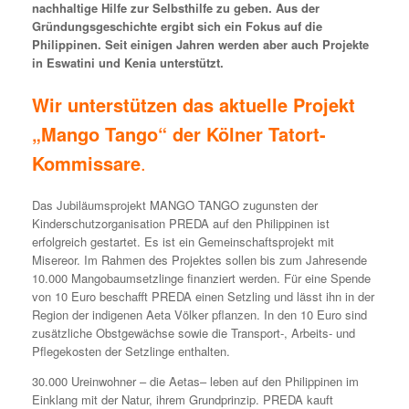
nachhaltige Hilfe zur Selbsthilfe zu geben. Aus der
Gründungsgeschichte ergibt sich ein Fokus auf die
Philippinen. Seit einigen Jahren werden aber auch Projekte
in Eswatini und Kenia unterstützt.
Wir unterstützen das aktuelle Projekt
„Mango Tango“ der Kölner Tatort-
Kommissare
.
Das Jubiläumsprojekt MANGO TANGO zugunsten der
Kinderschutzorganisation PREDA auf den Philippinen ist
erfolgreich gestartet. Es ist ein Gemeinschaftsprojekt mit
Misereor. Im Rahmen des Projektes sollen bis zum Jahresende
10.000 Mangobaumsetzlinge finanziert werden. Für eine Spende
von 10 Euro beschafft PREDA einen Setzling und lässt ihn in der
Region der indigenen Aeta Völker pflanzen. In den 10 Euro sind
zusätzliche Obstgewächse sowie die Transport-, Arbeits- und
Pflegekosten der Setzlinge enthalten.
30.000 Ureinwohner – die Aetas– leben auf den Philippinen im
Einklang mit der Natur, ihrem Grundprinzip. PREDA kauft