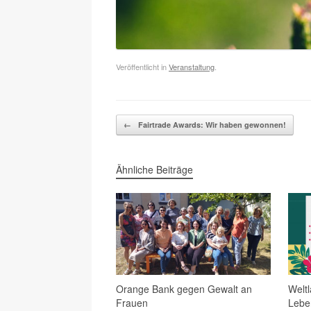
Veröffentlicht in
Veranstaltung
.
Beitragsnavigation
←
Fairtrade Awards: Wir haben gewonnen!
Ähnliche Beiträge
Orange Bank gegen Gewalt an
Welt
Frauen
Lebe