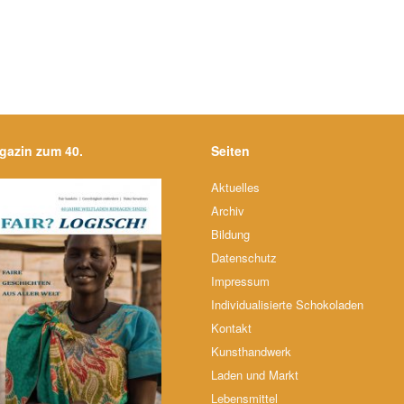
gazin zum 40.
Seiten
Aktuelles
Archiv
Bildung
Datenschutz
Impressum
Individualisierte Schokoladen
Kontakt
Kunsthandwerk
Laden und Markt
Lebensmittel