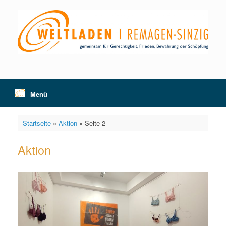
Zum
Inhalt
springen
Menü
Startseite
»
Aktion
»
Seite 2
Aktion